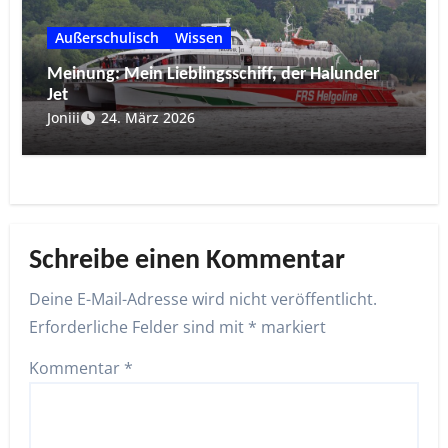
Außerschulisch
Wissen
Meinung: Mein Lieblingsschiff, der Halunder
Jet
Joniii
24. März 2026
Schreibe einen Kommentar
Deine E-Mail-Adresse wird nicht veröffentlicht.
Erforderliche Felder sind mit
*
markiert
Kommentar
*