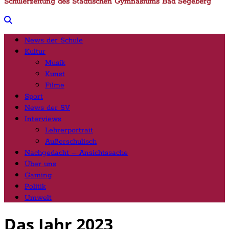
Schülerzeitung des Städtischen Gymnasiums Bad Segeberg
News der Schule
Kultur
Musik
Kunst
Filme
Sport
News der SV
Interviews
Lehrerportrait
Außerschulisch
Nachgedacht – Ansichtssache
Über uns
Gaming
Politik
Umwelt
Das Jahr 2023