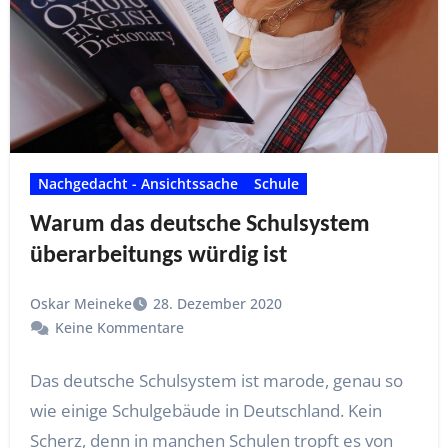
Nachgedacht - Ansichtssache
Schule
Warum das deutsche Schulsystem
überarbeitungs würdig ist
Oskar Meineke
28. Dezember 2020
Keine Kommentare
Das deutsche Schulsystem ist marode, genau so
wie einige Schulgebäude in Deutschland. Kein
Scherz, denn in manchen Schulen tropft es von