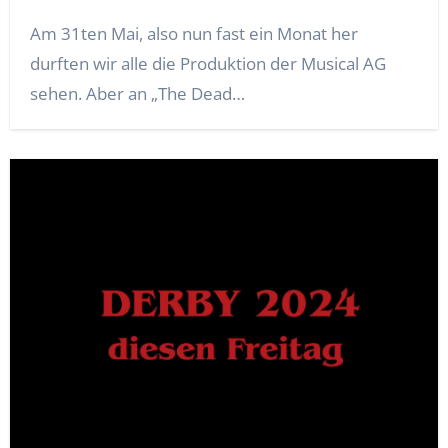
Am 31ten Mai, also nun fast ein Monat her
durften wir alle die Produktion der Musical AG
sehen. Aber an „The Dead…