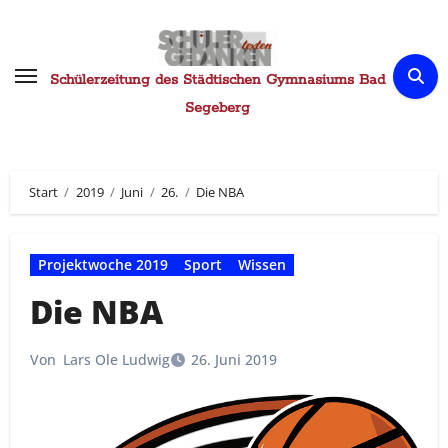
Zum
Inhalt
springen
Schülerzeitung des Städtischen Gymnasiums Bad
Segeberg
Start
2019
Juni
26.
Die NBA
Projektwoche 2019
Sport
Wissen
Die NBA
Von
Lars Ole Ludwig
26. Juni 2019