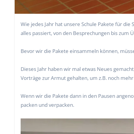
Wie jedes Jahr hat unsere Schule Pakete für die Segeberger und Wahlstädter Tafel gesammelt. In diesem Artikel geben wir euch einen Einblick, was noch
alles passiert, von den Besprechungen bis zum Ü
Bevor wir die Pakete einsammeln können, müsse
Dieses Jahr haben wir mal etwas Neues gemacht, 
Vorträge zur Armut gehalten, um z.B. noch mehr 
Wenn wir die Pakete dann in den Pausen angenom
packen und verpacken.