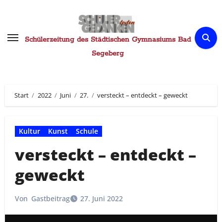
Zum
Inhalt
springen
Schülerzeitung des Städtischen Gymnasiums Bad
Segeberg
Start
2022
Juni
27.
versteckt – entdeckt – geweckt
Kultur
Kunst
Schule
versteckt – entdeckt –
geweckt
Von
Gastbeitrag
27. Juni 2022