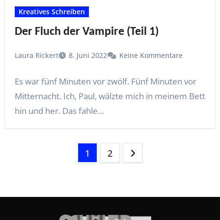
Kreatives Schreiben
Der Fluch der Vampire (Teil 1)
Laura Rickert
8. Juni 2022
Keine Kommentare
Es war fünf Minuten vor zwölf. Fünf Minuten vor
Mitternacht. Ich, Paul, wälzte mich in meinem Bett
hin und her. Das fahle…
Seitennummerierung
1
2
der
Beiträge