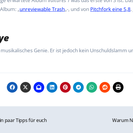
ange erwartete Album
Vultures 1
was das erste von 3 ist. Da
Album: „
unreviewable Trash
„-, und von
Pitchfork eine 5,8
.
nye
 musikalisches Genie. Er ist jedoch kein Unschuldslamm 
in paar Tipps für euch
Warum No