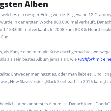
igsten Alben
, welches ein riesiger Erfolg wurde: Es gewann 18 Gramm
r, wurde in der ersten Woche 860.000 mal verkauft. Danac
he 1.153.000 mal verkauft. In 2008 kam 8O8 & Heartbreaks. 
 Cudi.
, als Kanye eine mentale Krise durchgemachte, weswegen 
alls als sein bestes Album jemals an, wie
Pitchfork
mit eine
ilte: Entweder man hasst es, oder man liebt es. Und, ich p
 wie „New Slaves“ oder „Black Skinhead“. In 2016 kam „Lif
scheinlich, unbekanntestes Album ist. Danach kam „Donda“