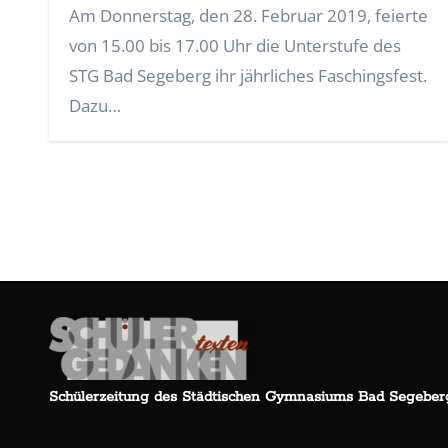
Am Donnerstag, den 28. Februar 2019, feierte
von 15.00 bis 17.00 Uhr die Unterstufe des
STG Bad Segeberg ihr jährliches Faschingsfest.
Dazu…
Schülerzeitung des Städtischen Gymnasiums Bad Segeber