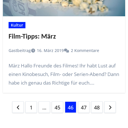
Kultur
Film-Tipps: März
Gastbeitrag
16. März 2019
2 Kommentare
März Hallo Freunde des Filmes! Ihr habt Lust auf
einen Kinobesuch, Film- oder Serien-Abend? Dann
habe ich genau das Richtige für euch.…
Seitennummerierung
1
…
45
46
47
48
der