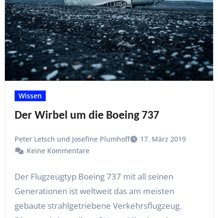
Wissen
Der Wirbel um die Boeing 737
Peter Letsch und Josefine Plumhoff
17. März 2019
Keine Kommentare
Der Flugzeugtyp Boeing 737 mit all seinen
Generationen ist weltweit das am meisten
gebaute strahlgetriebene Verkehrsflugzeug.