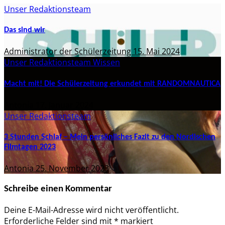
Unser Redaktionsteam
Das sind wir
Administrator der Schülerzeitung
15. Mai 2024
Unser Redaktionsteam
Wissen
Macht mit! Die Schülerzeitung erkundet mit RANDOMNAUTICA
Antonia
17. Januar 2024
Unser Redaktionsteam
3 Stunden Schlaf – Mein persönliches Fazit zu den Nordischen
Filmtagen 2023
Antonia
25. November 2023
Schreibe einen Kommentar
Deine E-Mail-Adresse wird nicht veröffentlicht.
Erforderliche Felder sind mit
*
markiert