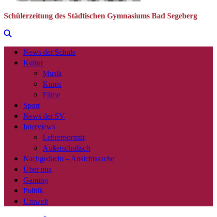
Schülerzeitung des Städtischen Gymnasiums Bad Segeberg
News der Schule
Kultur
Musik
Kunst
Filme
Sport
News der SV
Interviews
Lehrerportrait
Außerschulisch
Nachgedacht – Ansichtssache
Über uns
Gaming
Politik
Umwelt