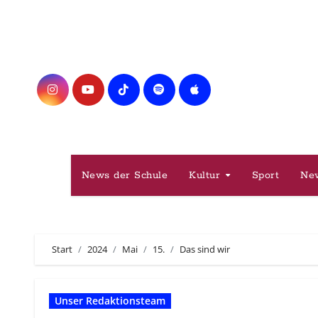
Zum
Inhalt
springen
News der Schule
Kultur
Sport
Ne
Start
2024
Mai
15.
Das sind wir
Unser Redaktionsteam